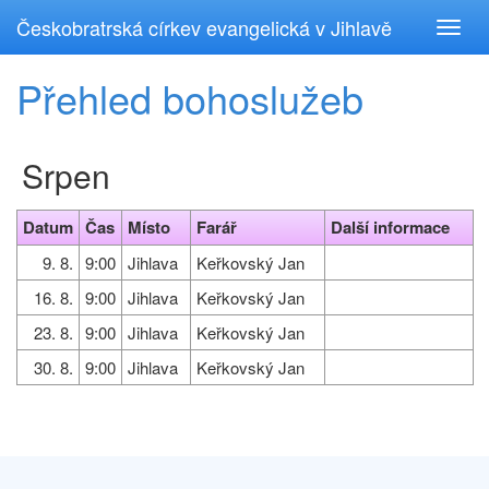
Českobratrská církev evangelická v Jihlavě
Toggl
navig
Přehled bohoslužeb
Srpen
Datum
Čas
Místo
Farář
Další informace
9. 8.
9:00
Jihlava
Keřkovský Jan
16. 8.
9:00
Jihlava
Keřkovský Jan
23. 8.
9:00
Jihlava
Keřkovský Jan
30. 8.
9:00
Jihlava
Keřkovský Jan