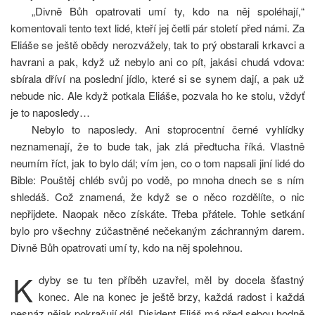
„Divně Bůh opatrovati umí ty, kdo na něj spoléhají,“
komentovali tento text lidé, kteří jej četli pár století před námi. Za
Eliáše se ještě obědy nerozvážely, tak to prý obstarali krkavci a
havrani a pak, když už nebylo ani co pít, jakási chudá vdova:
sbírala dříví na poslední jídlo, které si se synem dají, a pak už
nebude nic. Ale když potkala Eliáše, pozvala ho ke stolu, vždyť
je to naposledy…
Nebylo to naposledy. Ani stoprocentní černé vyhlídky
neznamena­jí, že to bude tak, jak zlá předtucha říká. Vlastně
neumím říct, jak to bylo dál; vím jen, co o tom napsali jiní lidé do
Bible: Pouštěj chléb svůj po vodě, po mnoha dnech se s ním
shledáš. Což znamená, že když se o něco rozdělíte, o nic
nepřijdete. Naopak něco získáte. Třeba přátele. Tohle setkání
bylo pro všechny zúčastněné nečekaným záchranným darem.
Divně Bůh opatrovati umí ty, kdo na něj spolehnou.
K
dyby se tu ten příběh uzavřel, měl by docela šťastný
konec. Ale na konec je ještě brzy, každá radost i každá
nesnáz nějak pokračují dál. Disident Eliáš má před sebou hodně