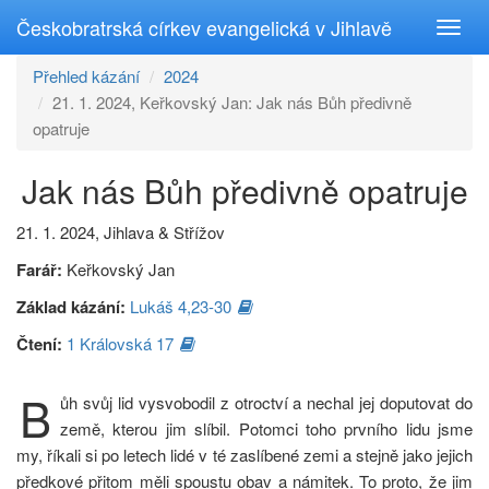
Českobratrská církev evangelická v Jihlavě
Toggl
navig
Přehled kázání
2024
21. 1. 2024, Keřkovský Jan: Jak nás Bůh předivně
opatruje
Jak nás Bůh předivně opatruje
21. 1. 2024, Jihlava & Střížov
Farář:
Keřkovský Jan
Základ kázání:
Lukáš 4,23-30
Čtení:
1 Královská 17
B
ůh svůj lid vysvobodil z otroctví a nechal jej doputovat do
země, kterou jim slíbil. Potomci toho prvního lidu jsme
my, říkali si po letech lidé v té zaslíbené zemi a stejně jako jejich
předkové přitom měli spoustu obav a námitek. To proto, že jim