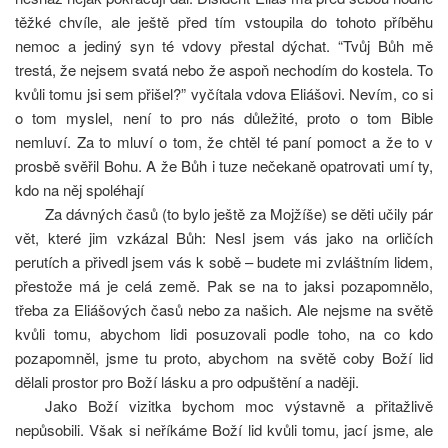
těžké chvíle, ale ještě před tím vstoupila do tohoto příběhu
nemoc a jediný syn té vdovy přestal dýchat. “Tvůj Bůh mě
trestá, že nejsem svatá nebo že aspoň nechodím do kostela. To
kvůli tomu jsi sem přišel?” vyčítala vdova Eliášovi. Nevím, co si
o tom myslel, není to pro nás důležité, proto o tom Bible
nemluví. Za to mluví o tom, že chtěl té paní pomoct a že to v
prosbě svěřil Bohu. A že Bůh i tuze nečekaně opatrovati umí ty,
kdo na něj spoléhají
Za dávných časů (to bylo ještě za Mojžíše) se děti učily pár
vět, které jim vzkázal Bůh: Nesl jsem vás jako na orličích
perutích a přivedl jsem vás k sobě – budete mi zvláštním lidem,
přestože má je celá země. Pak se na to jaksi pozapomnělo,
třeba za Eliášových časů nebo za našich. Ale nejsme na světě
kvůli tomu, abychom lidi posuzovali podle toho, na co kdo
pozapomněl, jsme tu proto, abychom na světě coby Boží lid
dělali prostor pro Boží lásku a pro odpuštění a naději.
Jako Boží vizitka bychom moc výstavně a přitažlivě
nepůsobili. Však si neříkáme Boží lid kvůli tomu, jací jsme, ale