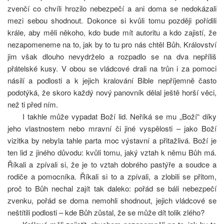
zvenčí co chvíli hrozilo nebezpečí a ani doma se nedokázali
mezi sebou shodnout. Dokonce si kvůli tomu později pořídili
krále, aby měli někoho, kdo bude mít autoritu a kdo zajistí, že
nezapomeneme na to, jak by to tu pro nás chtěl Bůh. Království
jim však dlouho nevydrželo a rozpadlo se na dva nepříliš
přátelské kusy. V obou se vládcové drali na trůn i za pomoci
násilí a podlosti a k jejich kralování Bible nepříjemně často
podotýká, že skoro každý nový panovník dělal ještě horší věci,
než ti před ním.
I takhle může vypadat Boží lid. Neříká se mu „Boží“ díky
jeho vlast­nostem nebo mravní či jiné vyspělosti – jako Boží
vizitka by nebyla tahle parta moc výstavní a přitažlivá. Boží je
ten lid z jiného důvodu: kvůli tomu, jaký vztah k němu Bůh má.
Říkali a zpívali si, že je to vztah dobrého pastýře a soudce a
rodiče a pomocníka. Říkali si to a zpívali, a zlobili se přitom,
proč to Bůh nechal zajít tak daleko: pořád se báli ne­bezpečí
zvenku, pořád se doma nemohli shodnout, jejich vládcové se
neštítili podlosti – kde Bůh zůstal, že se může dít tolik zlého?