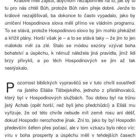
Králové měli zajistit, abychom nezapomněli na to, jak by to
tu pro nás chtěl Bůh, protože Bůh nám přeje dobré. Jenže to
králové nezajiš­ťovali, ba dokonce to často vypadalo, jako by
umlčení Hospodinova slova měli přímo ve vládním programu.
To se stává, protože Hospodi­novo slovo by jim mohlo překážet
a křížit plány. Horší však je – a to se stává taky – že jim to jen
málokdo měl za zlé. Stalo se módou sezóny vzývat boha
bohatství a úspěchu, k němuž náležela jiná pravidla, jimž lidi
brzy přivykli, a po těch Hospodinových se jim až tak
nestýskalo.
P
ozornost biblických vypravěčů se v tuto chvíli soustředí
na jistého Eliáše Tišbejského, jednoho z přistěhovalců,
který byl v Hospodino­vých službách. Tou dobou byl na trůnu
jistý Achab (opět horší, než byli jeho předchůdci) a Eliáš mu
vyřizuje, že od této chvíle nebude mít země rosu ani déšť,
dokud Hospodin nerozhodne jinak. Zní to, jako by byl Hospodin
především šéfem přes počasí, ale v tom vzkazu bylo něco víc:
víru v boha prosperity a úspěchu měli v tehdejších časech