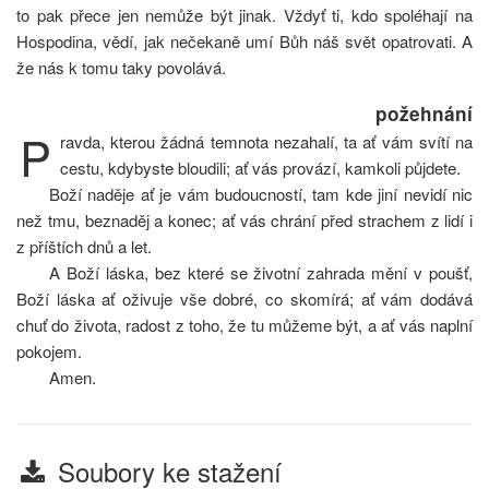
to pak přece jen nemůže být jinak. Vždyť ti, kdo spoléhají na
Hospodina, vědí, jak nečekaně umí Bůh náš svět opatrovati. A
že nás k tomu taky povolává.
požehnání
P
ravda, kterou žádná temnota nezahalí, ta ať vám svítí na
cestu, kdybyste bloudili; ať vás provází, kamkoli půjdete.
Boží naděje ať je vám budoucností, tam kde jiní nevidí nic
než tmu, beznaděj a konec; ať vás chrání před strachem z lidí i
z příštích dnů a let.
A Boží láska, bez které se životní zahrada mění v poušť,
Boží láska ať oživuje vše dobré, co skomírá; ať vám dodává
chuť do života, radost z toho, že tu můžeme být, a ať vás naplní
pokojem.
Amen.
Soubory ke stažení