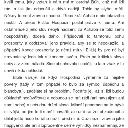
kvůli tomu, jaký vztah k nám má milosrdný Bůh, jenž má lidi
rád, a tak jim odpouští a dává naději. Tohle by slyšet měli.
Někdy to není zrovna snadné. Třeba král Achab o nic takového
nestál. A přece Eliáše Hospodin poslal právě k němu. Ani
ostatní lidé z jeho slov nebyli nadšeni: za Achaba se totiž zemi
hospodářsky docela dařilo. Připisovali to tamtomu bohu
prosperity a dodržovali jeho pravidla, aby se to nepokazilo, a
případný konec prosperity (o němž mluvil Eliáš) by pro ně byl
srovnatelný leda tak s koncem světa. Proto na kritická slova
nebyla v zemi nálada. Sice obsahovala i naději, tu tam však v tu
chvíli nikdo nehledal.
Bible varuje, že když Hospodina vyměníte za nějaké
pověry (tady v tom případě to bylo za symbol úspěchu a
blahobytu), zaděláte si na problém. Pocítíte jej, až si lidi budou
důkladně nedůvěřovat a nebudou se mít rádi (ani navzájem ani
sami sebe) a nebudou držet slovo. Mladší generace na to bývá
citlivější, co jim to ti starší navařili, ale umí se žel přizpůsobit a
dělat ještě něco horšího než ti před nimi. Což nezní zrovna jako
happyend, ale ani stoprocentně černé vyhlídky nezname­nají, že