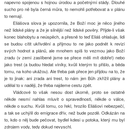
napevno spojenou s hojnou úrodou a početnými stády. Dlouhé
sucho pro ně byla černá můra, to nemohli potřebovat a v plánu
to nemají.
Eliášova slova je upozornila, že Boží moc je něco jiného
než lidské plány a že je silnější než lidské pověry. Přijde-li však
konec blahobytu a neúspěch, a přesně to teď Eliáš ohlašuje, lidi
se budou cítit ukřivdění a přijmou to ne jako podnět k revizi
svých hodnot a plánů, ale mnohem spíš to vezmou jako Boží
zradu (v zemi zaslíbené jsme se přece měli mít dobře!) nebo
jako trest (a budou hledat viníky, kvůli kterým to přišlo, a běda
tomu, na koho ukážou). Ale třeba pak přece jen přijdou na to, že
je to jinak: ani zrada ani trest, to nám jen Bůh zkřížil plány a
udělal to v naději, že třeba najdeme cestu zpět.
Vládcové to však nesou dost úkorně, proto se ostatně
někde nesmí nahlas mluvit o spravedlnosti, někde o válce,
někde o suchu. Kvůli tomu, co řekl, hrozilo Eliášovi nebezpečí,
a tak se uchýlil do emigrace dřív, než bude pozdě. Odkázán na
to, kdo o něj bude pečovat, bydlel kdesi u potoka, který mu byl
zdrojem vody, tedy dokud nevyschl.